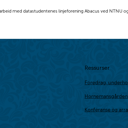
marbeid med datastudentenes linjeforening Abacus ved NTNU o
Ressurser
Foredrag, underho
Hornemansgårdens 
Konferanse og ar