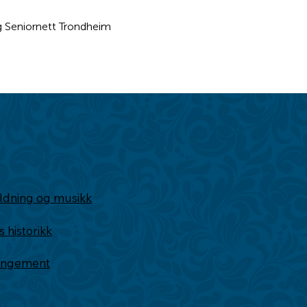
g Seniornett Trondheim
ldning og musikk
historikk
rangement