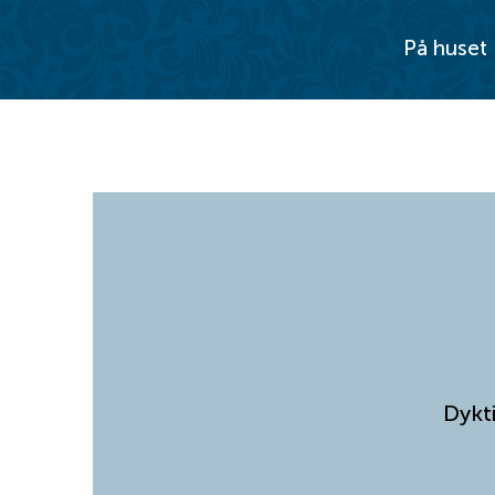
På huset
Dykt