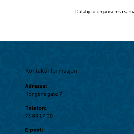
Datahjelp organiseres i sa
Kontaktinformasjon
Adresse:
Kongens gate 7
Telefon:
73 84 17 00
E-post: