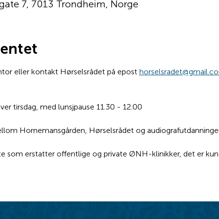
gate 7, 7013 Trondheim, Norge
entet
r eller kontakt Hørselsrådet på epost 
horselsradet@gmail.c
hver tirsdag, med lunsjpause 11.30 - 12.00
mellom Hornemansgården, Hørselsrådet og audiografutdanning
te som erstatter offentlige og private ØNH-klinikker, det er ku