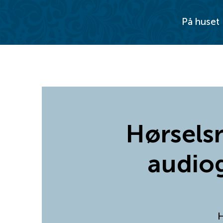
På huset
Hørselsr
audiog
H