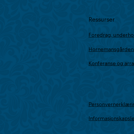
Ressurser
Foredrag, underho
Hornemansgårdens 
Konferanse og ar
Personvernerklæri
Informasjonskapsl