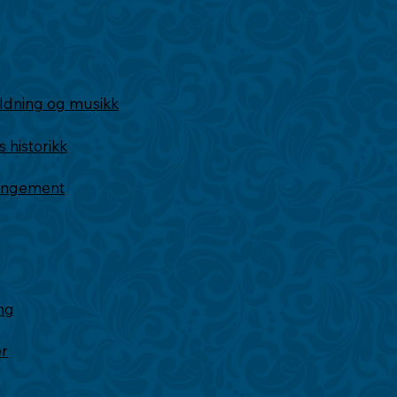
ldning og musikk
historikk
rangement
ng
er