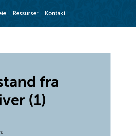
eie
Ressurser
Kontakt
stand fra
ver (1)
n: