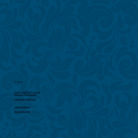
Ressurser
Foredrag, underholdning og musikk
Hornemansgårdens historikk
Konferanse og arrangement
Personvernerklæring
Informasjonskapsler