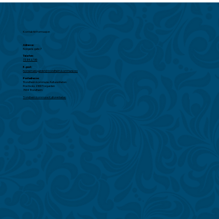
Kontaktinformasjon
Adresse:
Kongens gate 7
Telefon:
73 84 17 00
E-post:
hornemansgarden@trondheim.kommune.no
Postadresse:
Trondheim kommune, Kulturenheten
Postboks 2300 Torgarden
7004 Trondheim
Trondheim kommune Kulturenheten