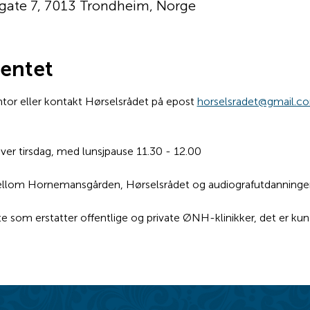
gate 7, 7013 Trondheim, Norge
entet
r eller kontakt Hørselsrådet på epost 
horselsradet@gmail.c
hver tirsdag, med lunsjpause 11.30 - 12.00
mellom Hornemansgården, Hørselsrådet og audiografutdanning
te som erstatter offentlige og private ØNH-klinikker, det er ku