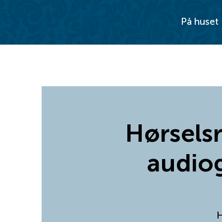
På huset
Hørselsr
audiog
H