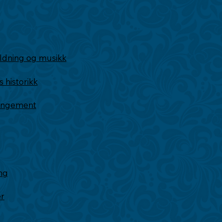
ldning og musikk
historikk
rangement
ng
er