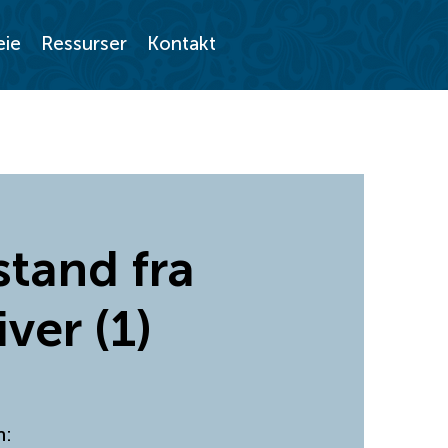
eie
Ressurser
Kontakt
stand fra
ver (1)
n: