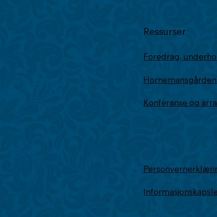
Ressurser
Foredrag, underho
Hornemansgårdens 
Konferanse og ar
Personvernerklæri
Informasjonskapsl