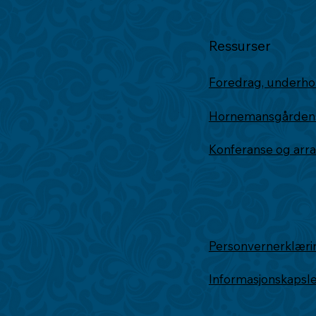
Ressurser
Foredrag, underho
Hornemansgårdens 
Konferanse og ar
Personvernerklæri
Informasjonskapsl