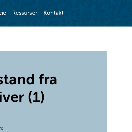
eie
Ressurser
Kontakt
stand fra
ver (1)
n: