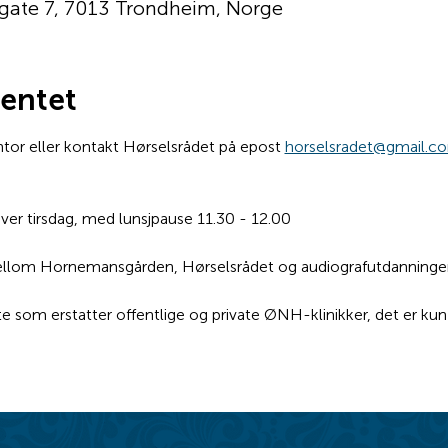
gate 7, 7013 Trondheim, Norge
entet
r eller kontakt Hørselsrådet på epost 
horselsradet@gmail.c
hver tirsdag, med lunsjpause 11.30 - 12.00
mellom Hornemansgården, Hørselsrådet og audiografutdanning
te som erstatter offentlige og private ØNH-klinikker, det er ku