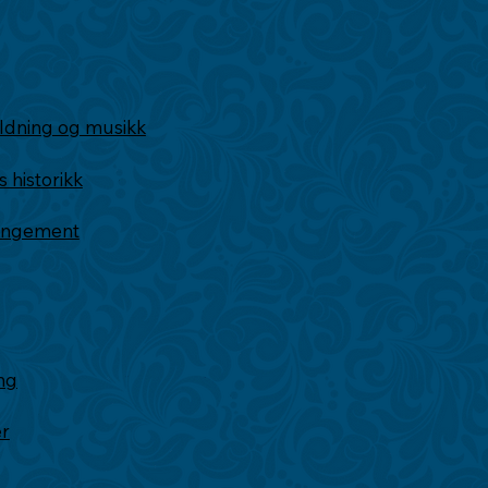
ldning og musikk
historikk
rangement
ng
er