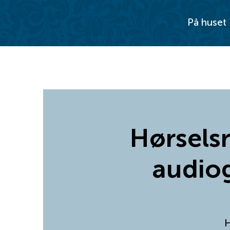
På huset
Hørselsr
audiog
H