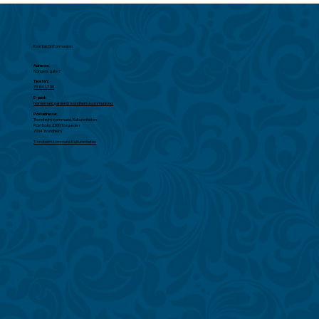
Kontaktinformasjon
Adresse:
Kongens gate 7
Telefon:
73 84 17 00
E-post:
hornemansgarden@trondheim.kommune.no
Postadresse:
Trondheim kommune, Kulturenheten
Postboks 2300 Torgarden
7004 Trondheim
Trondheim kommune Kulturenheten