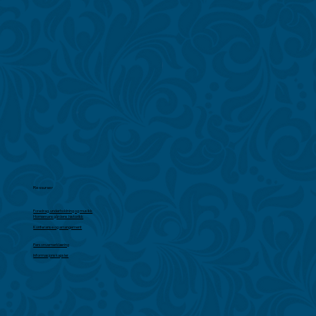
Ressurser
Foredrag, underholdning og musikk
Hornemansgårdens historikk
Konferanse og arrangement
Personvernerklæring
Informasjonskapsler