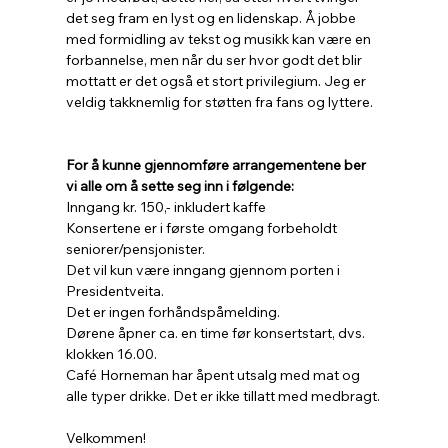
det seg fram en lyst og en lidenskap. Å jobbe 
med formidling av tekst og musikk kan være en 
forbannelse, men når du ser hvor godt det blir 
mottatt er det også et stort privilegium. Jeg er 
veldig takknemlig for støtten fra fans og lyttere.
For å kunne gjennomføre arrangementene ber 
vi alle om å sette seg inn i følgende:
Inngang kr. 150,- inkludert kaffe
Konsertene er i første omgang forbeholdt 
seniorer/pensjonister.
Det vil kun være inngang gjennom porten i 
Presidentveita.
Det er ingen forhåndspåmelding.
Dørene åpner ca. en time før konsertstart, dvs. 
klokken 16.00.
Café Horneman har åpent utsalg med mat og 
alle typer drikke. Det er ikke tillatt med medbragt.
Velkommen!