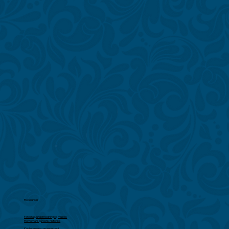
Ressurser
Foredrag, underholdning og musikk
Hornemansgårdens historikk
Konferanse og arrangement