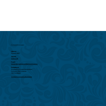
Kontaktinformasjon
Adresse:
Kongens gate 7
Telefon:
73 84 17 00
E-post:
hornemansgarden@trondheim.kommune.no
Postadresse:
Trondheim kommune, Kulturenheten
Postboks 2300 Torgarden
7004 Trondheim
Trondheim kommune Kulturenheten