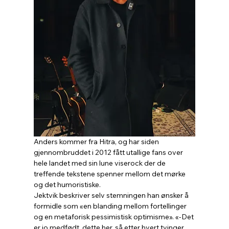
Anders kommer fra Hitra, og har siden 
gjennombruddet i 2012 fått utallige fans over 
hele landet med sin lune viserock der de 
treffende tekstene spenner mellom det mørke 
og det humoristiske.
Jektvik beskriver selv stemningen han ønsker å 
formidle som «en blanding mellom fortellinger 
og en metaforisk pessimistisk optimisme». «-Det 
er jo medfødt, dette her, så etter hvert tvinger 