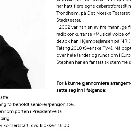
har hatt flere egne cabaretforestilli
Trondheim, på Det Norske Teateret 
Stadsteater.
I 2002 var han en av fire mannlige fi
radiokonkurranse «Musical voice of
deltok han i Kjempesjansen på NRK 1
Talang 2010 (Svenske TV4). Nå opptr
over hele landet og rundt om i Euro
Stephen har en fantastisk stemme s
For å kunne gjennomføre arrangemen
sette seg inn i følgende:
kaffe
ng forbeholdt seniorer/pensjonister.
ennom porten i Presidentveita.
ding.
 konsertstart, dvs. klokken 16.00.