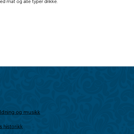
ldning og musikk
historikk