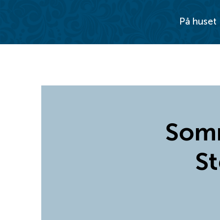
På huset
Somm
S