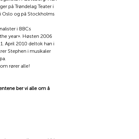
nger på Trøndelag Teater i 
i Oslo og på Stockholms 
nalister i BBCs 
 the year». Høsten 2006 
. April 2010 deltok han i 
er Stephen i musikaler 
pa.
om rører alle!
tene ber vi alle om å 