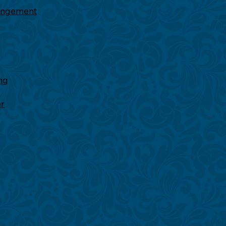
rangement
ng
er