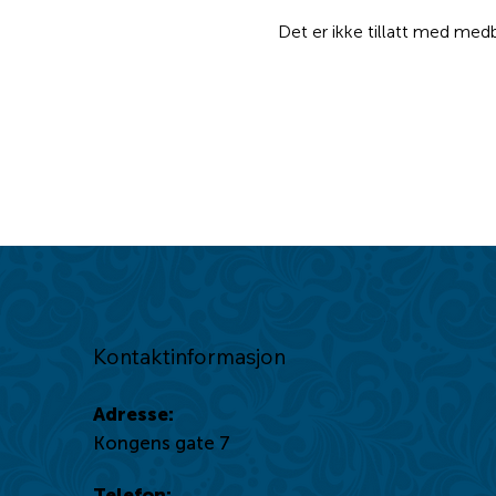
									        Café Horneman har åpent u
Det er ikke tillatt med medb
Kontaktinformasjon
Adresse:
Kongens gate 7
Telefon: