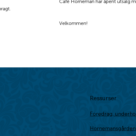
tsalg med mat og alle typer drikke. 
ragt.
									        Velkommen!
Ressurser
Foredrag, underho
Hornemansgårdens 